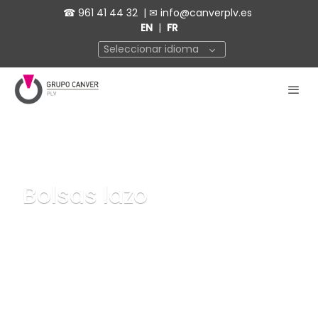
☎
961 41 44 32
| ✉
info@canverplv.es
EN
|
FR
Seleccionar idioma
Bolsas lazo