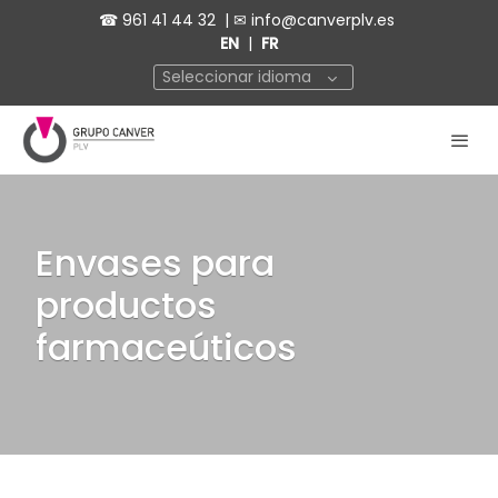
☎
961 41 44 32
| ✉
info@canverplv.es
EN
|
FR
Seleccionar idioma
Envases para
productos
farmaceúticos