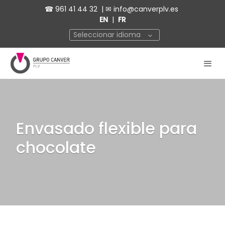
☎
961 41 44 32
| ✉
info@canverplv.es
EN
|
FR
Seleccionar idioma
Envasado flexible para
chocolate