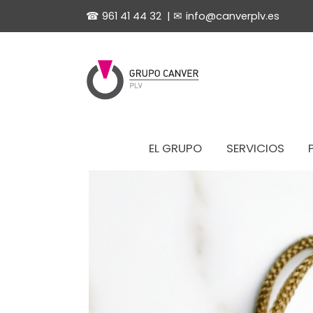
☎
961 41 44 32
| ✉
info@canverplv.es
EL GRUPO
SERVICIOS